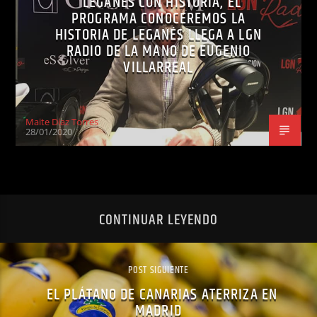
LEGANÉS CON HISTORIA, EL
PROGRAMA CONOCEREMOS LA
HISTORIA DE LEGANÉS LLEGA A LGN
RADIO DE LA MANO DE EUGENIO
VILLARREAL
Maite Diaz Torres
28/01/2020
CONTINUAR LEYENDO
POST SIGUIENTE
EL PLÁTANO DE CANARIAS ATERRIZA EN
MADRID