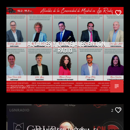
ACTUALIDAD
1
ALCALDES Y CONCEJALES EN LGN
RADIO
Redaccion
25/11/2020
LGNRADIO
2