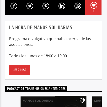
9
LA HORA DE MANOS SOLIDARIAS
Programa divulgativo que habla acerca de las
asociaciones.
Todos los lunes de 18:00 a 19:00
Programa divulgativo que habla acerca de las
asociaciones.
LEER MÁS
Todos los lunes de 18:00 a 19:00
PODCAST DE TRANSMISIONES ANTERIORES
MANOS SOLIDARIAS
MANOS 
0