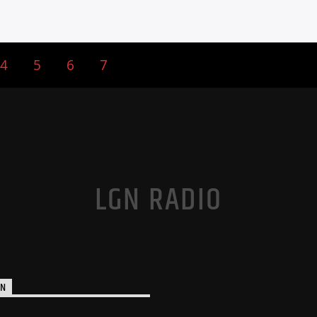
4
5
6
7
LGN RADIO
ÓN