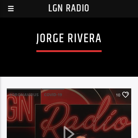
LGN RADIO
JORGE RIVERA
CORONAVIRUS
COVID-19
10
CRISIS SANITARIA
HEROES
HOSPITAL SEVERO OCHOA
HUSO
JORGE RIVERA
LGN RADIO