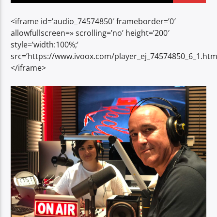
<iframe id=’audio_74574850′ frameborder=’0′
allowfullscreen=» scrolling=’no’ height=’200′
style=’width:100%;’
src=’https://www.ivoox.com/player_ej_74574850_6_1.htm
</iframe>