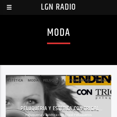
LGN RADIO
MODA
ESTÉTICA
MODA
PELUQUERÍA
TENDENCIAS
TRIGAL
PELUQUERIA Y ESTÉTICA CON TRIGAL
PELUQUEROS
Peluqueria y Estética con Trigal Peluqueros