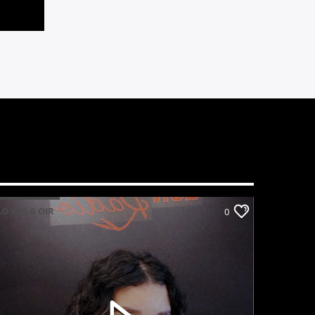
LO VAS A OIR
0