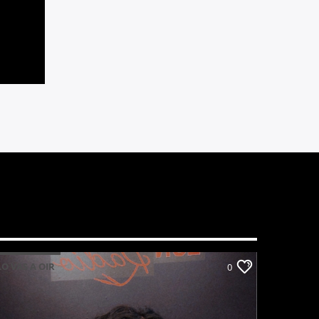
LO VAS A OIR
0