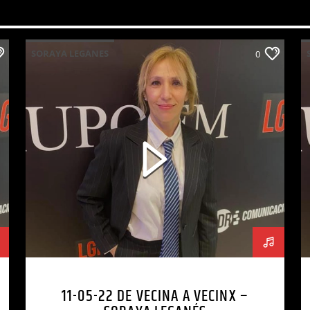
SORAYA LEGANES
0
11-05-22 DE VECINA A VECINX –