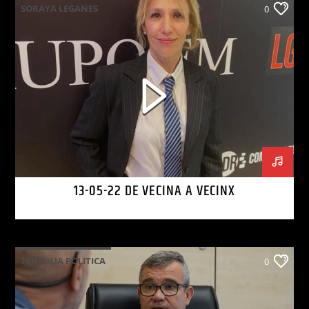
SORAYA LEGANES
0
13-05-22 DE VECINA A VECINX
TERTULIA POLITICA
0