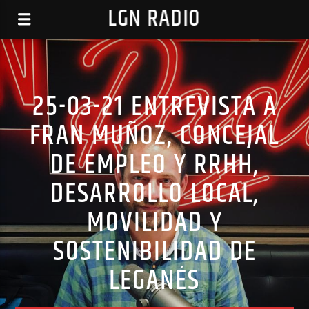
LGN RADIO
25-03-21 ENTREVISTA A
FRAN MUÑOZ, CONCEJAL
DE EMPLEO Y RRHH,
DESARROLLO LOCAL,
MOVILIDAD Y
SOSTENIBILIDAD DE
LEGANÉS