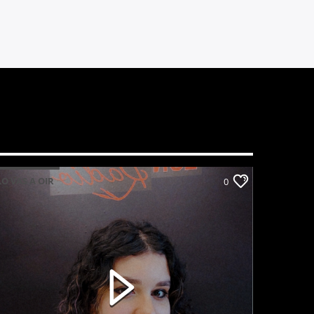
LO VAS A OIR
0