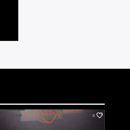
LO VAS A OIR
0