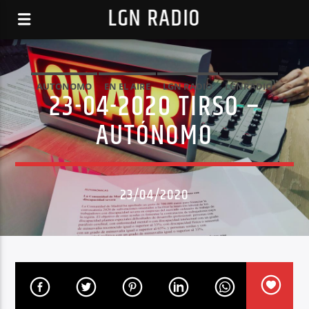
LGN RADIO
AUTONOMO
EN EL AIRE
LGN RADIO
LGNRADIO
23-04-2020 TIRSO –
AUTÓNOMO
23/04/2020