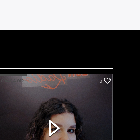
LO VAS A OIR
0