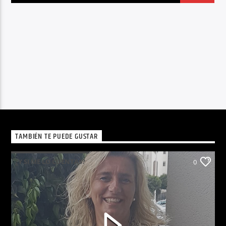
TAMBIÉN TE PUEDE GUSTAR
¿Y SI ME LO CUENTAS?
0