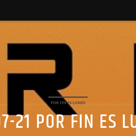
POR FIN ES LUNES
7-21 POR FIN ES 