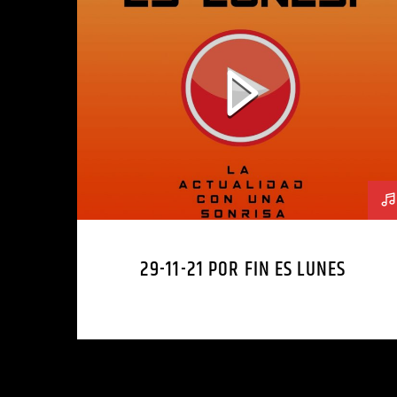
29-11-21 POR FIN ES LUNES