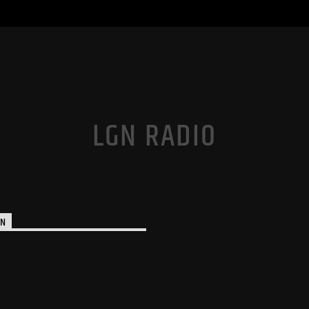
LGN RADIO
ÓN