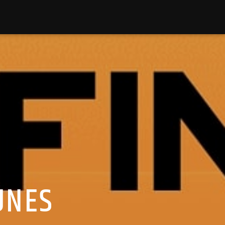
LUNES