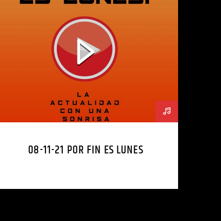
08-11-21 POR FIN ES LUNES