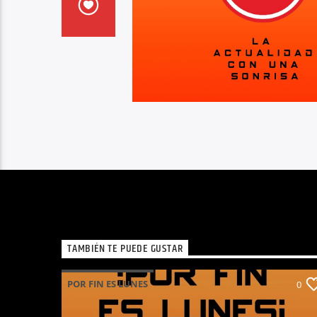
TAMBIÉN TE PUEDE GUSTAR
POR FIN ES LUNES
0