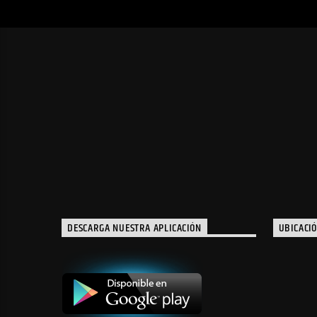
DESCARGA NUESTRA APLICACIÓN
UBICACI