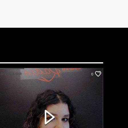
LO VAS A OIR
0