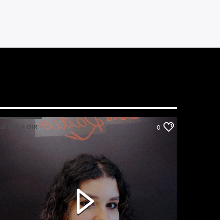
LO VAS A OIR
0