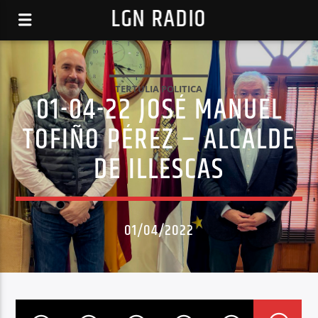
LGN RADIO
TERTULIA POLITICA
01-04-22 JOSÉ MANUEL
TOFIÑO PÉREZ – ALCALDE
DE ILLESCAS
01/04/2022